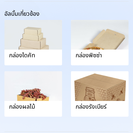
อัลบั้มเกี่ยวข้อง
กล่องไดคัท
กล่องพิซซ่า
กล่องผลไม้
กล่องรังเบียร์