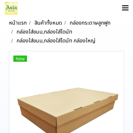
หน้าแรก
สินค้าทั้งหมด
กล่องกระดาษลูกฟูก
กล่องใส่ขนม,กล่องใส่โดนัท
กล่องใส่ขนม,กล่องใส่โดนัท กล่องใหญ่
New