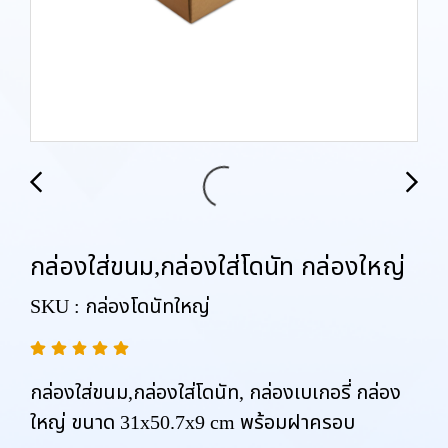
กล่องใส่ขนม,กล่องใส่โดนัท กล่องใหญ่
SKU : กล่องโดนัทใหญ่
กล่องใส่ขนม,กล่องใส่โดนัท, กล่องเบเกอรี่ กล่อง
ใหญ่ ขนาด 31x50.7x9 cm พร้อมฝาครอบ